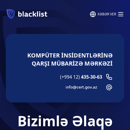
XƏBƏR VER
KOMPÜTER İNSIDENTLƏRINƏ
QARŞI MÜBARIZƏ MƏRKƏZI
(+994 12)
435-30-63
Bizimlə Əlaqə