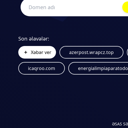
Son əlavələr:
Xəbər ver
azerpost.wrapcz.top
icaqroo.com
ƏSAS S