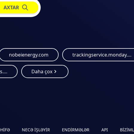
AXTAR
nobeienergy.com
trackingservice.monday.com
energialimpiaparatodos.com
Daha çox
ƏHIFƏ
NECƏ IŞLƏYIR
ENDIRMƏLƏR
API
BIZIM