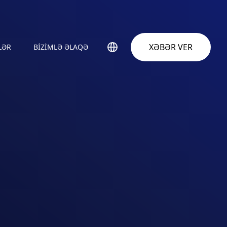
XƏBƏR VER
LƏR
BIZIMLƏ ƏLAQƏ