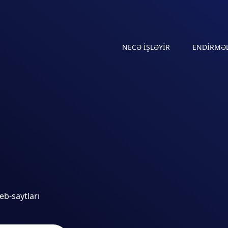
NECƏ IŞLƏYIR
ENDIRMƏ
eb-saytları