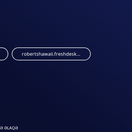
robertshawaii.freshdesk.com
LƏ ƏLAQƏ