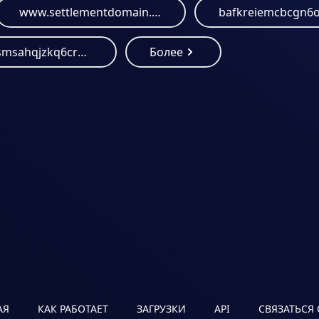
www.settlementdomain.com
bafkreidsmsahqjzkq6crmab5jovwd6crlwcpuh2pahcqmlxjznwmf4qhkq.ipfs.dweb.link
Более
АЯ
КАК РАБОТАЕТ
ЗАГРУЗКИ
API
СВЯЗАТЬСЯ