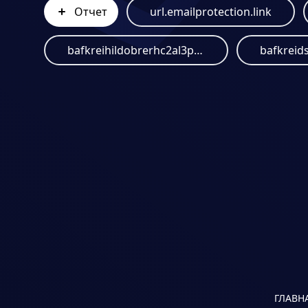
Отчет
url.emailprotection.link
bafkreihildobrerhc2al3pystbjdr5iwint5hlqepk7n36oe2juatk2m3u.ipfs.dweb.link
ГЛАВН