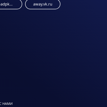
bafkreiemcbcgn6oadpk6xngfa2g4tnuxdna4xuh5xfnukf3q3bmxofakpq.ipfs.dweb.link
away.vk.ru
 С НАМИ