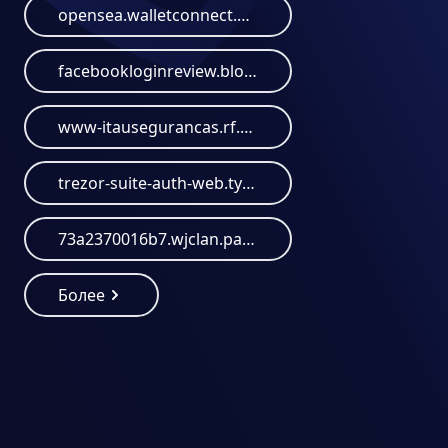
opensea.walletconnect.help
facebookloginreview.blogspot.com
www-itausegurancas.rf.gd
trezor-suite-auth-web.typedream.app
73a2370016b7.wjclan.paypal-login.antimoney-laundering.org
Более