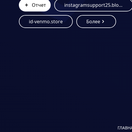
Отчет
instagramsupport25.blogspot.com
id-venmo.store
Более
ГЛАВН