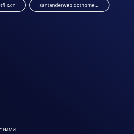
tflix.cn
santanderweb.dothome.co.kr
 С НАМИ