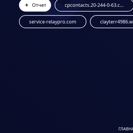
Отчет
cpcontacts.20-244-0-63.cprapid.com
service-relaypro.com
clayterr4986.
ГЛАВН