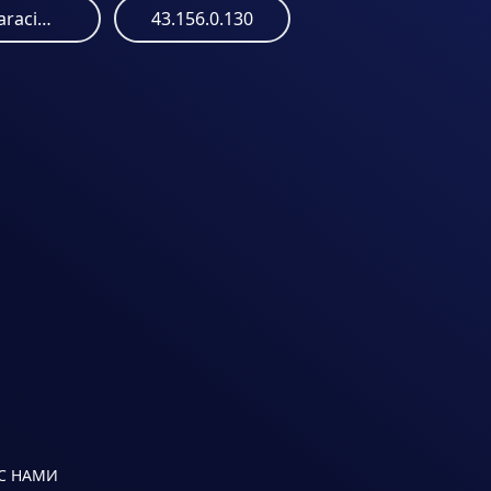
marcozeroajusteparacima.s3.us-east-005.backblazeb2.com
43.156.0.130
 С НАМИ