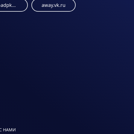
bafkreiemcbcgn6oadpk6xngfa2g4tnuxdna4xuh5xfnukf3q3bmxofakpq.ipfs.dweb.link
away.vk.ru
 С НАМИ