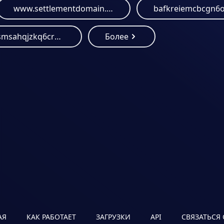
www.settlementdomain.com
bafkreidsmsahqjzkq6crmab5jovwd6crlwcpuh2pahcqmlxjznwmf4qhkq.ipfs.dweb.link
Более
АЯ
КАК РАБОТАЕТ
ЗАГРУЗКИ
API
СВЯЗАТЬСЯ