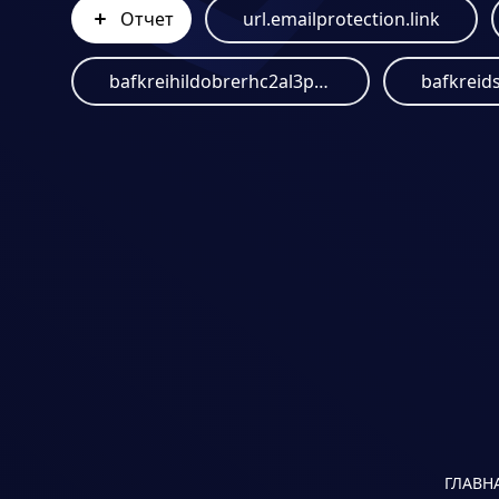
Отчет
url.emailprotection.link
bafkreihildobrerhc2al3pystbjdr5iwint5hlqepk7n36oe2juatk2m3u.ipfs.dweb.link
ГЛАВН