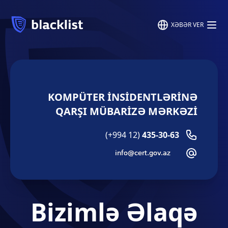
XƏBƏR VER
KOMPÜTER İNSIDENTLƏRINƏ
QARŞI MÜBARIZƏ MƏRKƏZI
(+994 12)
435-30-63
Bizimlə Əlaqə