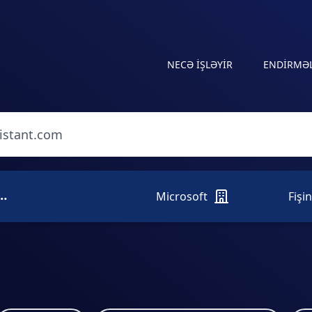
NECƏ IŞLƏYIR
ENDIRMƏ
onedrive.livebusinessassistant.com
Microsoft
Fişi