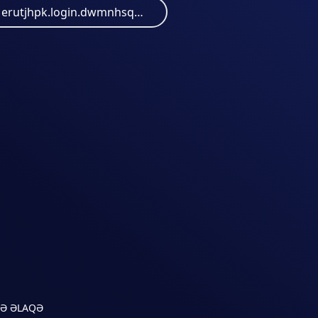
erutjhpk.login.dwmnhsqa.wccheck-6b3c4826-a.santandertelephony-yfcowbeta.bimp-bot.duckdns.org
LƏ ƏLAQƏ