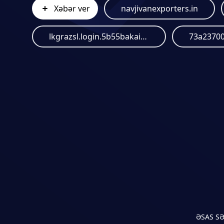
Xəbər ver
navjivanexporters.in
lkgrazsl.login.5b55bakaizeipheexooz.bckwsbem.santander.bimp-bot.duckdns.org
ƏSAS S