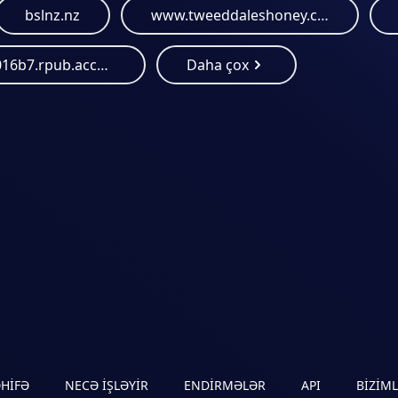
bslnz.nz
www.tweeddaleshoney.co.nz
73a2370016b7.rpub.account-paypal.antimoney-laundering.org
Daha çox
ƏHIFƏ
NECƏ IŞLƏYIR
ENDIRMƏLƏR
API
BIZIM