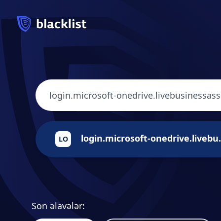
login.microsoft-
LO
Son əlavələr: