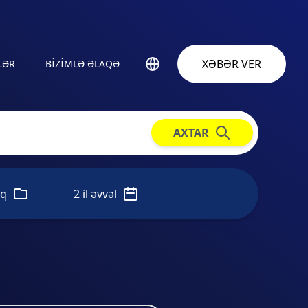
XƏBƏR VER
LƏR
BIZIMLƏ ƏLAQƏ
AXTAR
nq
2 il əvvəl