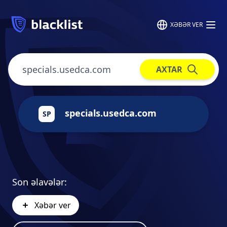
XƏBƏR VER
AXTAR
specials.usedca.com
SP
Son əlavələr:
Xəbər ver