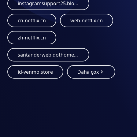
instagramsupport25.blogspot.com
cn-netflix.cn
web-netflix.cn
zh-netflix.cn
santanderweb.dothome.co.kr
id-venmo.store
Daha çox